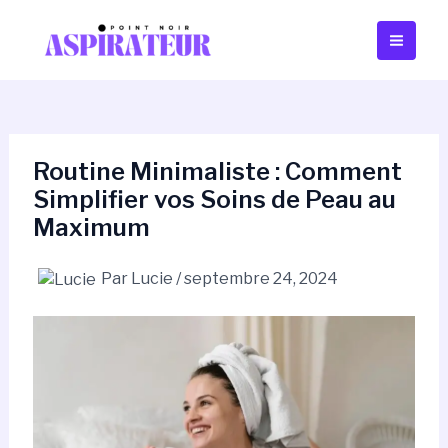
Aller
Navigation
Main
au
des
Men
contenu
articles
Routine Minimaliste : Comment
Simplifier vos Soins de Peau au
Maximum
Par
Lucie
/
septembre 24, 2024