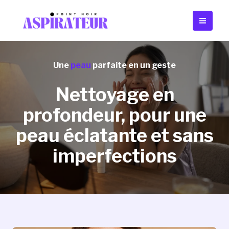
Aller
Main
au
Men
contenu
Une
peau
parfaite en un geste
Nettoyage en
profondeur, pour une
peau éclatante et sans
imperfections