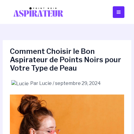
Aller
Navigation
Main
au
des
Men
contenu
articles
Comment Choisir le Bon
Aspirateur de Points Noirs pour
Votre Type de Peau
Par
Lucie
/
septembre 29, 2024