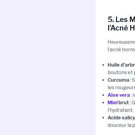
5. Les 
l’Acné 
Heureuseme
l’acné hormo
Huile d’arb
boutons et 
Curcuma
: 
les rougeurs
Aloe vera
: 
Miel
brut
: 
l’hydratant.
Acide salic
douceur la 