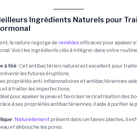
Meilleurs Ingrédients Naturels pour Tra
Hormonal
nt, la nature regorge de
remèdes
efficaces pour apaiser et
nal. Voici les ingrédients clés à intégrer dans votre routine
re à thé
: Cet antibactérien naturel est excellent pour traite
prévenir les futures éruptions.
Ses propriétés anti-inflammatoires et antibactériennes aid
 et à traiter les imperfections.
Idéal pour apaiser la peau et favoriser la cicatrisation des b
Grâce à ses propriétés antibactériennes, il aide à purifier la
ylique
:
Naturellement
présent dans certaines plantes, il exf
peau et débouche les pores.