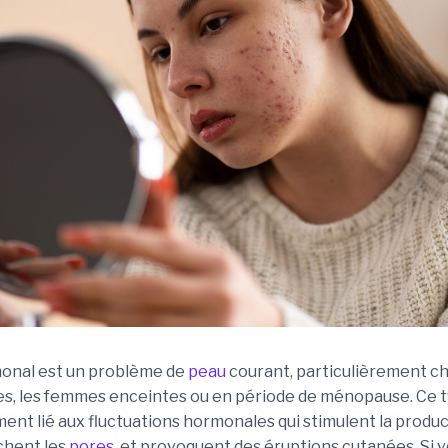
onal est un problème de
peau
courant, particulièrement ch
s, les femmes enceintes ou en période de ménopause. Ce t
ment lié aux fluctuations hormonales qui stimulent la produ
chent les
pores
, et provoquent des éruptions cutanées. Si 