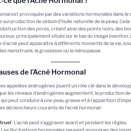
st-ce que l’Acné Hormonal ?
onal est provoquée par des variations hormonales dans le c
 surproduction de sébum (l’huile naturelle de la peau). Cela
obstruction des pores, créant ainsi des points noirs, des b
oureux, principalement situés sur le bas du visage (menton,
e d’acné peut apparaître à différents moments de la vie, so
cles menstruels, la grossesse ou la ménopause.
Causes de l’Acné Hormonal
s appelées androgènes jouent un rôle clé dans le dévelo
sque les niveaux d’androgènes augmentent, la production d
e qui peut conduire à une peau grasse et à l’apparition d’imp
ues déclencheurs courants de l’acné hormonal :
truel
: L’acné peut s’aggraver avant et pendant les règles.
: Les fluctuations hormonales peuvent provoquer des pouss