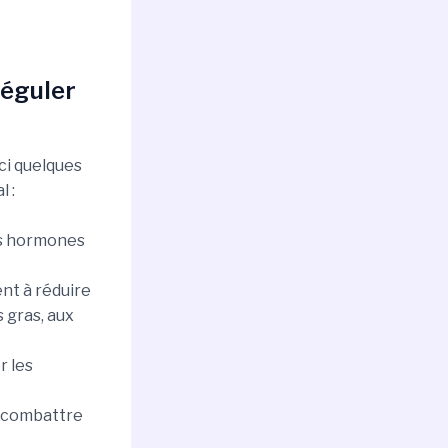
Réguler
ci quelques
 :
es hormones
ent à réduire
 gras, aux
r les
 à combattre