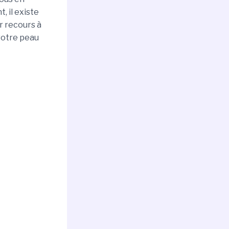
, il existe
r recours à
votre peau