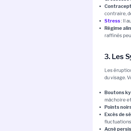
Contracept
contraire, 
Stress
: Il 
Régime ali
raffinés pe
3. Les 
Les éruptio
du visage. V
Boutons ky
mâchoire et 
Points noir
Excès de s
fluctuation
Acné persi