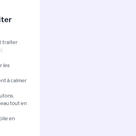
iter
 traiter
 :
r les
ent à calmer
outons.
 peau tout en
olie en