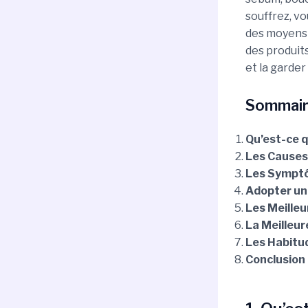
souffrez, vo
des moyens 
des produit
et la garde
Sommair
Qu’est-ce q
Les Causes
Les Symptô
Adopter un
Les Meille
La Meilleu
Les Habitud
Conclusion