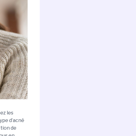
ez les
ype d’acné
ction de
vous en