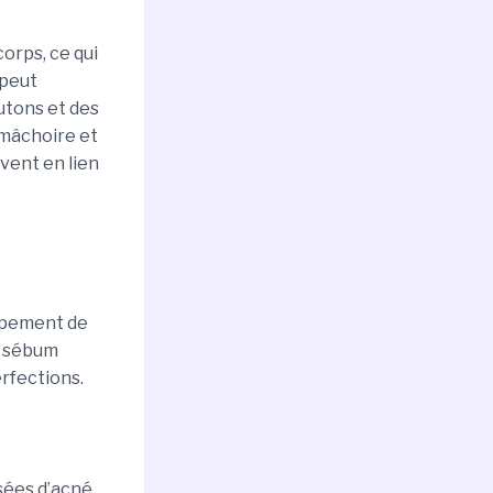
orps, ce qui
 peut
outons et des
 mâchoire et
uvent en lien
ppement de
e sébum
erfections.
ées d’acné.