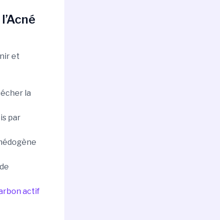
 l’Acné
nir et
sécher la
is par
omédogène
ide
arbon actif