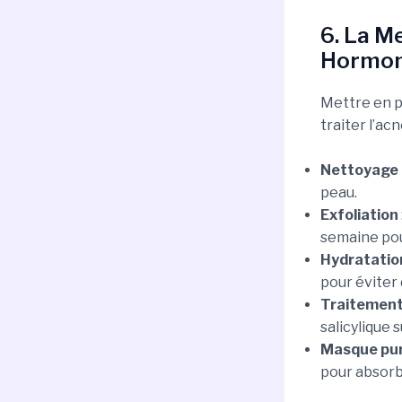
6. La M
Hormon
Mettre en p
traiter l’ac
Nettoyage
peau.
Exfoliation
semaine pou
Hydratatio
pour éviter
Traitement
salicylique 
Masque pur
pour absorb