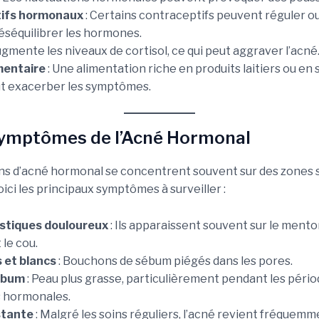
ifs hormonaux
: Certains contraceptifs peuvent réguler ou
déséquilibrer les hormones.
augmente les niveaux de cortisol, ce qui peut aggraver l’acné
mentaire
: Une alimentation riche en produits laitiers ou en
ut exacerber les symptômes.
Symptômes de l’Acné Hormonal
ns d’acné hormonal se concentrent souvent sur des zones 
oici les principaux symptômes à surveiller :
stiques douloureux
: Ils apparaissent souvent sur le menton
le cou.
s et blancs
: Bouchons de sébum piégés dans les pores.
ébum
: Peau plus grasse, particulièrement pendant les péri
s hormonales.
stante
: Malgré les soins réguliers, l’acné revient fréquem