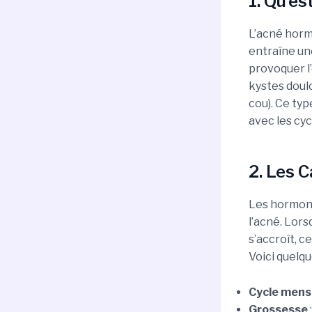
1. Qu’e
L’acné horm
entraîne une
provoquer l’
kystes doul
cou). Ce typ
avec les cy
2. Les 
Les hormone
l’acné. Lor
s’accroît, c
Voici quelq
Cycle mens
Grossesse