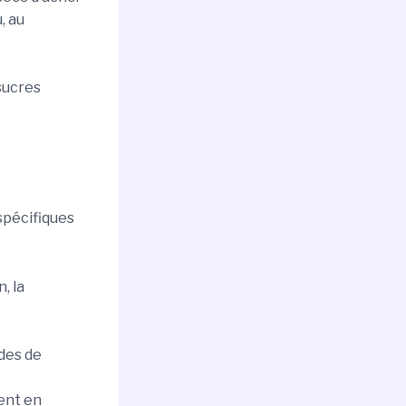
, au
.
 sucres
spécifiques
, la
odes de
ment en