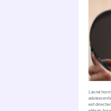
L’acné horm
adolescente
est directe
sébum, bou