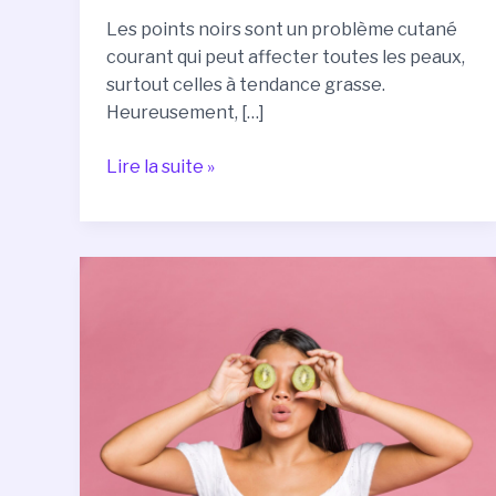
Les points noirs sont un problème cutané
courant qui peut affecter toutes les peaux,
surtout celles à tendance grasse.
Heureusement, […]
Lire la suite »
Les
Aliments
qui
Favorisent
une
Peau
Éclatante
et
Sans