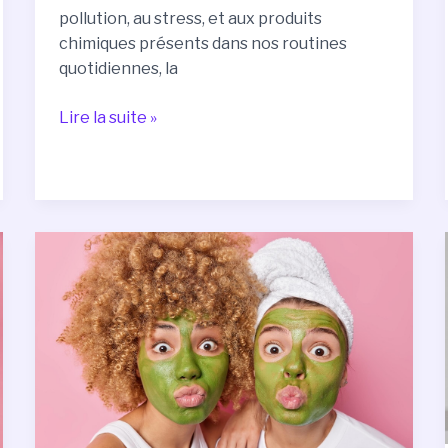
pollution, au stress, et aux produits
chimiques présents dans nos routines
quotidiennes, la
Lire la suite »
Les
Meilleurs
Masques
Visage
Faits
Maison
pour
Une
Peau