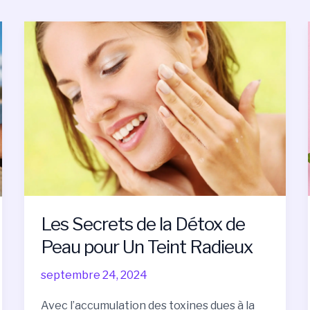
Les
Secrets
de
la
Détox
de
Peau
pour
Un
Teint
Radieux
Les Secrets de la Détox de
Peau pour Un Teint Radieux
septembre 24, 2024
Avec l’accumulation des toxines dues à la