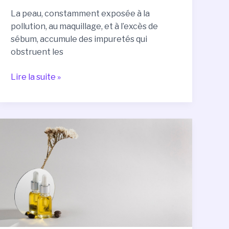
La peau, constamment exposée à la
pollution, au maquillage, et à l’excès de
sébum, accumule des impuretés qui
obstruent les
Lire la suite »
Pourquoi
Vous
Devriez
Intégrer
les
Huiles
Essentielles
dans
Votre